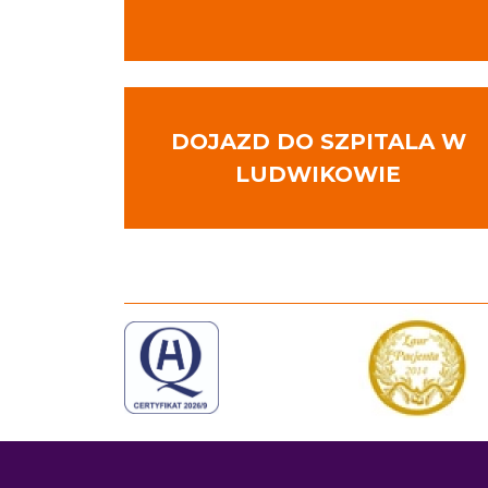
DOJAZD DO SZPITALA W
LUDWIKOWIE