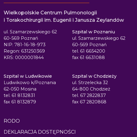
Wielkopolskie Centrum Pulmonologii
i Torakochirurgii im. Eugenii i Janusza Zeylandów
ul. Szamarzewskiego 62
Szpital w Poznaniu
60-569 Poznań
ul. Szamarzewskiego 62
NIP: 781-16-18-973
60-569 Poznań
Regon: 631250369
tel. 61 6654200
KRS: 0000001844
fax 61 6631088
Szpital w Ludwikowie
Szpital w Chodzieży
Ludwikowo k/Poznania
ul. Strzelecka 32
62-050 Mosina
64-800 Chodzież
tel. 61 8132831
tel. 67 2822837
fax 61 8132879
fax 67 2820868
RODO
DEKLARACJA DOSTĘPNOŚCI