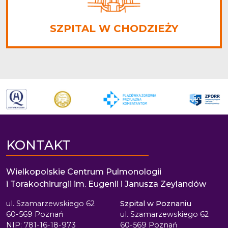
SZPITAL W CHODZIEŻY
KONTAKT
Wielkopolskie Centrum Pulmonologii
i Torakochirurgii im. Eugenii i Janusza Zeylandów
ul. Szamarzewskiego 62
Szpital w Poznaniu
60-569 Poznań
ul. Szamarzewskiego 62
NIP: 781-16-18-973
60-569 Poznań