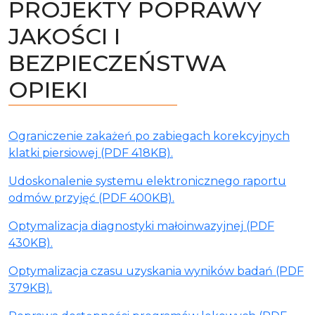
PROJEKTY POPRAWY
JAKOŚCI I
BEZPIECZEŃSTWA
OPIEKI
Ograniczenie zakażeń po zabiegach korekcyjnych
klatki piersiowej (PDF 418KB).
Udoskonalenie systemu elektronicznego raportu
odmów przyjęć (PDF 400KB).
Optymalizacja diagnostyki małoinwazyjnej (PDF
430KB).
Optymalizacja czasu uzyskania wyników badań (PDF
379KB).