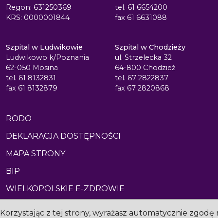
Regon: 631250369
tel. 61 6654200
KRS: 0000001844
fax 61 6631088
Szpital w Ludwikowie
Szpital w Chodzieży
Ludwikowo k/Poznania
ul. Strzelecka 32
62-050 Mosina
64-800 Chodzież
tel. 61 8132831
tel. 67 2822837
fax 61 8132879
fax 67 2820868
RODO
DEKLARACJA DOSTĘPNOŚCI
MAPA STRONY
BIP
WIELKOPOLSKIE E-ZDROWIE
Korzystając z tej strony, wyrażasz automatycznie zgodę 