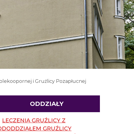
olekoopornej i Gruźlicy Pozapłucnej
ODDZIAŁY
LECZENIA GRUŹLICY Z
ODODDZIAŁEM GRUŹLICY