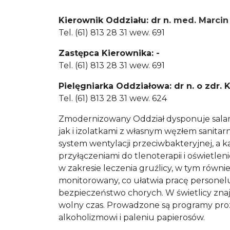
Kierownik Oddziału: dr n
. med. Marci
Tel. (61) 813 28 31 wew. 691
Zastępca Kierownika: -
Tel. (61) 813 28 31 wew. 691
Pielęgniarka Oddziałowa: dr n. o zdr.
Tel. (61) 813 28 31 wew. 624
Zmodernizowany Oddział dysponuje salami
jak i izolatkami z własnym węzłem sanit
system wentylacji przeciwbakteryjnej, a 
przyłączeniami do tlenoterapii i oświetl
w zakresie leczenia gruźlicy, w tym równie
monitorowany, co ułatwia pracę personel
bezpieczeństwo chorych. W świetlicy znajd
wolny czas. Prowadzone są programy pro
alkoholizmowi i paleniu papierosów.