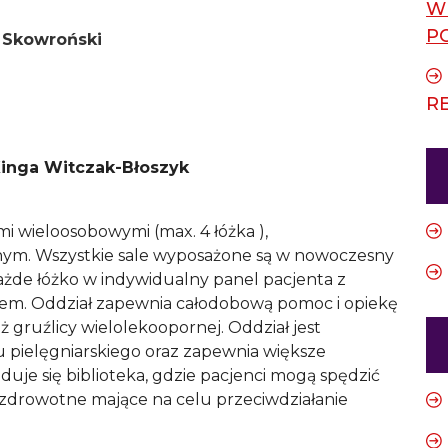
W
P
n Skowroński
R
 Kinga Witczak-Błoszyk
 wieloosobowymi (max. 4 łóżka ),
arnym. Wszystkie sale wyposażone są w nowoczesny
każde łóżko w indywidualny panel pacjenta z
eniem. Oddział zapewnia całodobową pomoc i opiekę
ż gruźlicy wielolekoopornej. Oddział jest
u pielęgniarskiego oraz zapewnia większe
uje się biblioteka, gdzie pacjenci mogą spędzić
zdrowotne mające na celu przeciwdziałanie