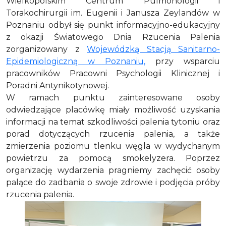
Wielkopolskim Centrum Pulmonologii i
Torakochirurgii im. Eugenii i Janusza Zeylandów w
Poznaniu odbył się punkt informacyjno-edukacyjny
z okazji Światowego Dnia Rzucenia Palenia
zorganizowany z
Wojewódzką Stacją Sanitarno-
Epidemiologiczną w Poznaniu,
przy wsparciu
pracowników Pracowni Psychologii Klinicznej i
Poradni Antynikotynowej.
W ramach punktu zainteresowane osoby
odwiedzające placówkę miały możliwość uzyskania
informacji na temat szkodliwości palenia tytoniu oraz
porad dotyczących rzucenia palenia, a także
zmierzenia poziomu tlenku węgla w wydychanym
powietrzu za pomocą smokelyzera. Poprzez
organizację wydarzenia pragniemy zachęcić osoby
palące do zadbania o swoje zdrowie i podjęcia próby
rzucenia palenia.