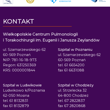
KONTAKT
Wielkopolskie Centrum Pulmonologii
i Torakochirurgii im. Eugenii i Janusza Zeylandów
ul. Szamarzewskiego 62
Szpital w Poznaniu
60-569 Poznań
ul. Szamarzewskiego 62
NIP: 781-16-18-973
60-569 Poznań
Regon: 631250369
tel. 61 6654200
KRS: 0000001844
fax 61 6631088
Szpital w Ludwikowie
Szpital w Chodzieży
Ludwikowo k/Poznania
ul. Strzelecka 32
62-050 Mosina
64-800 Chodzież
tel. 61 8132831
tel. 67 2822837
fax 61 8132879
fax 67 2820868